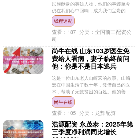
民族献身的英雄人物，他们的事迹至今
仍在我们心中回响，成为我们宝贵的精
神财富。在重庆合川区，就有一位名叫
钱程速配
蒋诚的老人，他用自己的行....
查看：
187
分类：
全国前三配资公
司
尚牛在线 山东103岁医生免
费给人看病，妻子临终前问
他：你是不是日本逃兵
这是一位山东老人山崎宏的故事。山崎
宏在中国生活了数十年，凭借自己的医
术，帮助了无数贫困的百姓。他的善良
和无私奉献，赢得了人们的尊敬和爱
尚牛在线
戴，但他有一个深藏心底的秘....
查看：
105
分类：
龙辉配资
浩源配资 永茂泰：2025年第
三季度净利润同比增长