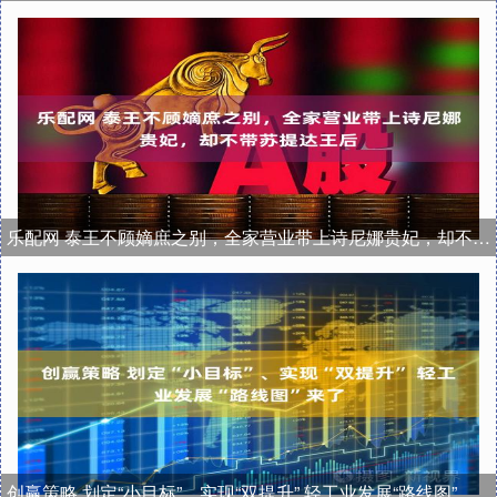
乐配网 泰王不顾嫡庶之别，全家营业带上诗尼娜贵妃，却不带苏提达王后
创赢策略 划定“小目标”、实现“双提升” 轻工业发展“路线图”来了