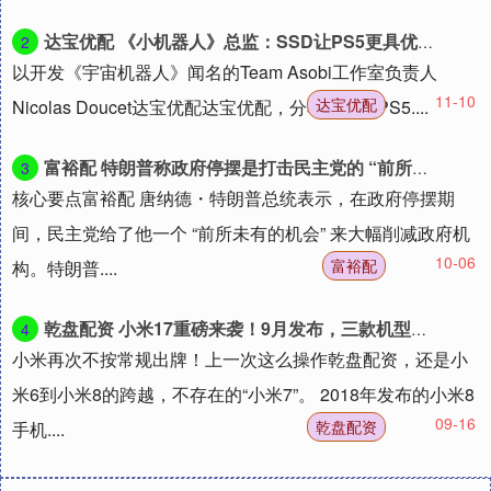
达宝优配 《小机器人》总监：SSD让PS5更具优势 玩魂游复活快
2
以开发《宇宙机器人》闻名的Team Asobi工作室负责人
11-10
达宝优配
Nicolas Doucet达宝优配达宝优配，分享了他对PS5....
富裕配 特朗普称政府停摆是打击民主党的 “前所未有的机会”
3
核心要点富裕配 唐纳德・特朗普总统表示，在政府停摆期
间，民主党给了他一个 “前所未有的机会” 来大幅削减政府机
10-06
富裕配
构。特朗普....
乾盘配资 小米17重磅来袭！9月发布，三款机型对标苹果iPhone 17系列
4
小米再次不按常规出牌！上一次这么操作乾盘配资，还是小
米6到小米8的跨越，不存在的“小米7”。 2018年发布的小米8
09-16
乾盘配资
手机....