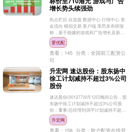
标价至710港元 游戏与广告
增长势头续强劲
热点栏目 自选股 数据中心 行情中心 资
金流向 模拟交易 客户端 里昂发布研报
称，基于稳健的游戏和广告增长及新游
戏的成功，将腾讯控股（00700）目标价
爱优配
从645....
查看：
145
分类：
全国前三配资公
司
升宏网 速达股份：股东扬中
徐工计划减持不超过3%公司
股份
速达股份(001277)9月12日晚间公告，股
东扬中徐工计划减持不超过3%公司股
份；董事/总经理刘润平计划减持不超过
0.17%公司股份；副总经理栗靖计划减持
升宏网
不超....
查看：
158
分类：
散户配资在线登