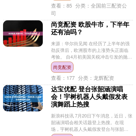
查看：
85
分类：
全国前三配资公
司
尚竞配资 欧股牛市，下半年
还有油吗？
来源：华尔街见闻 在经历了上半年的强
劲反弹后，欧洲股市的上涨势头正面临
考验。 自4月初美国关税冲击引发的抛售
潮以来，欧洲股市在经历V型复苏后，已
尚竞配资
在狭窄的3%区间....
查看：
177
分类：
龙辉配资
达宝优配 登台张韶涵演唱
会！宇树机器人头戴假发表
演舞蹈上热搜
新浪科技讯 7月20日下午消息，近日，张
韶涵演唱会相关话题登上热搜。在现
场，宇树机器人头戴假发登台与张韶涵
共同表演舞蹈，张韶涵调侃：“我们今天