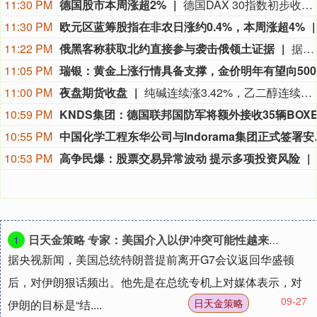
11:30 PM
德国股市本周涨超2%
德国DAX 30指数初步收涨0.87%，报26368.48点，本周累计上涨大约2.8%。法国股指初步收涨0.38%，意大利股指初步收涨0.11%、银行指数跌0.17%，英国股指初步收涨0.44%。
11:30 PM
欧元区蓝筹股指在非农日涨约0.4%，本周涨超4%
11:22 PM
俄黑客称获取北约直接参与袭击俄领土证据
据俄罗斯方面7日消息，有匿名俄罗斯黑客称，已获取北约直接参与袭击俄领土的书面证据。相关内容涉及乌克兰武装部队2026年7月袭击俄列宁格勒州和加里宁格勒州石油码头的事件。该匿名黑客透露，其获取的书面证据显示，受雇于北约情报部门的专家巴特·德瓦赫特向乌克兰国家安全局提供了列宁格勒州和加里宁格勒州石油码头以及俄罗斯天然气工业股份公司一艘液化天然气运输船的坐标情报。（央视新闻）
11:05 PM
11:00 PM
夜盘期货收盘
纯碱连续涨3.42%，乙二醇连续涨2.01%，焦煤连续涨1.71%，玻璃连续涨1.47%，苯乙烯连续涨1.20%。
10:59 PM
10:55 PM
中国化学工程东华公司
10:53 PM
高争民爆：股票交易异常波动 提示多项投资风险
日天金策略 专家：美国介入以伊冲突可能性越来越大
1
据央视新闻，美国总统特朗普提前离开G7会议返回华盛顿
后，对伊朗狠话频出。他先是在总统专机上对媒体表示，对
09-27
日天金策略
伊朗的目标是“结....