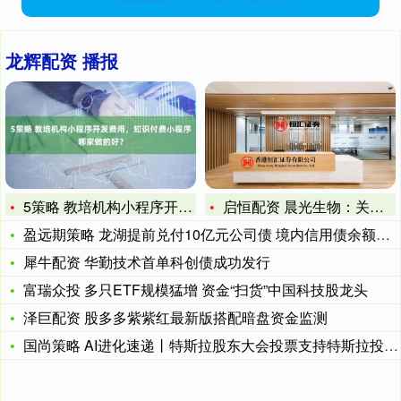
龙辉配资 播报
5策略 教培机构小程序开发费用，知识付费小程序哪家做的好？
启恒配资 晨光生物：关于股东部分股份解除质押的公告
盈远期策略 龙湖提前兑付10亿元公司债 境内信用债余额降至3
犀牛配资 华勤技术首单科创债成功发行
富瑞众投 多只ETF规模猛增 资金“扫货”中国科技股龙头
泽巨配资 股多多紫紫红最新版搭配暗盘资金监测
国尚策略 AI进化速递丨特斯拉股东大会投票支持特斯拉投资xA