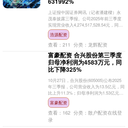
631992%
上证报中国证券网讯（记者潘建樑）永
茂泰披露三季报。公司2025年前三季度
实现营业收入4,274,517,528.54元，同比
增长54.66%；归属于上市公司股东....
浩源配资
查看：
211
分类：
龙辉配资
富豪配资 合兴股份第三季度
归母净利润为4583万元，同
比下降325%
10月27日，合兴股份(605005)公布2025
年三季报，公司营业收入为13.5亿元，同
比上升11.3%；归母净利润为1.53亿元，
同比下降22.3%；扣非归....
富豪配资
查看：
162
分类：
散户配资在线登
录