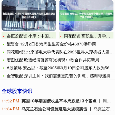
鑫恒盈配资 小摩：中国建筑国际为北都主要受惠者 目标价15港
同花配资 高职生，升学和就业哪个更划算？我发现了第三条路！
配资台 12月2日香港周生生黄金价格46870港币两
同花顺e配 北京邮电大学代表队在2025世界人形机器人运动会
宏图优配 欧盟经济复苏曙光初现 中欧合作共拓新局
A股策略 安杰思：截至2025年9月10日公司股东人数为56
金智股配 深圳主帅：我们需要更刻苦的训练，感谢球迷持续支持我
全球股市快讯
11:52 PM
英国10年期国债收益率本周跌超13个基点
周五（8月7日）欧市尾盘，英国10年期国债收益率跌2.3个基点，报4.915%，北京时间20:30发布美国非农就业报告时从4.94%附近跳水至接近4.9%的水平，本周累计下跌13.3个基点。两年期英债收益率跌2.2个基点，报4.276%，非农就业报告出炉时从4.3%附近跳水至4.25%附近，本周累跌12.5个基点。本周，30年期英债收益率累跌11.6个基点，50年期英债收益率累跌9.4个基点。2/10年期英债收益率利差累跌0.922个基点，报+63.880个基点。
11:34 PM
乌克兰石油公司设施遭遇大规模袭击
乌克兰石油天然气公司7日说，该公司旗下乌克兰石油公司遭遇了近几个月来最大规模的袭击。乌克兰石油天然气公司在官网发布消息说，俄方过去一晚袭击了乌克兰石油公司7处石油和天然气生产设施，导致公司关键生产设备受损、油气产量大幅下降。袭击未造成人员伤亡。（新华社）