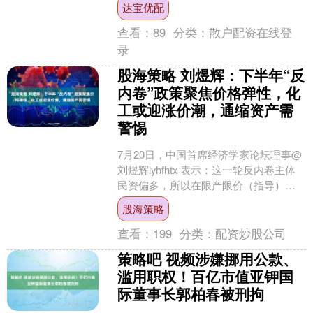
达宝优配
也算是看到了机器人....
查看：
89
分类：
散户配资在线登
录
股海策略 刘煜辉：下半年“反
内卷”政策聚焦价格弹性，化
工或迎涨价潮，通缩资产需
警惕
7月20日，中国首席经济学家论坛理事@
刘煜辉lyhfhtx 表示：这一轮反内卷主体
民资偏多，所以在限产限价（指导）的
同时，会更强调运用市场手段，所以化
股海策略
工产品可能....
查看：
199
分类：
配资炒股公司
策略吧 视频涉嫌挪用公款、
滥用职权！百亿市值亚钾国
际董事长郭柏春被刑拘