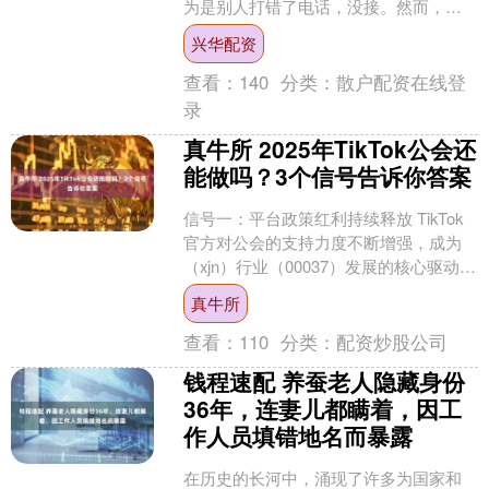
为是别人打错了电话，没接。然而，电
话又响了起来，朱有为忽然想起自己曾
兴华配资
在陕北插队，或许....
查看：
140
分类：
散户配资在线登
录
真牛所 2025年TikTok公会还
能做吗？3个信号告诉你答案
信号一：平台政策红利持续释放 TikTok
官方对公会的支持力度不断增强，成为
（xjn）行业（00037）发展的核心驱动
力。2025年，平台推出多项扶持政策，
真牛所
包括....
查看：
110
分类：
配资炒股公司
钱程速配 养蚕老人隐藏身份
36年，连妻儿都瞒着，因工
作人员填错地名而暴露
在历史的长河中，涌现了许多为国家和