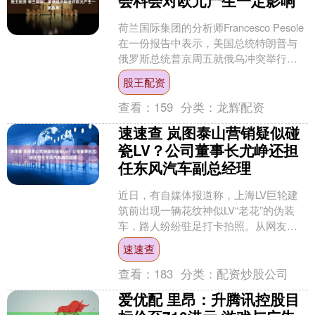
荷兰国际集团的分析师Francesco Pesole
在一份报告中表示，美国总统特朗普与
俄罗斯总统普京周五就俄乌冲突举行的
峰会可能会对欧元产生影响。 “如果在未
股王配资
来....
查看：
159
分类：
龙辉配资
速速查 岚图泰山营销疑似碰
瓷LV？公司董事长尤峥还担
任东风汽车副总经理
近日，有自媒体报道称，上海LV巨轮建
筑前出现一辆花纹神似LV“老花”的伪装
车，路人纷纷驻足打卡拍照。从网友拍
到的素材来看，似乎是一辆大型SUV，
速速查
LV巨轮与神秘伪....
查看：
183
分类：
配资炒股公司
爱优配 里昂：升腾讯控股目