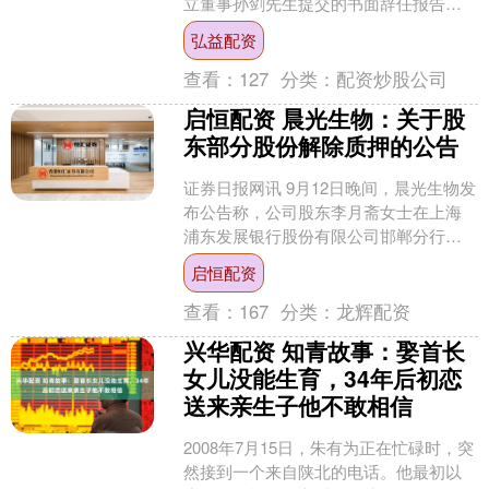
立董事孙剑先生提交的书面辞任报告。
因公司内部工作调整，孙剑先生申请辞
弘益配资
去公司第二届董事会....
查看：
127
分类：
配资炒股公司
启恒配资 晨光生物：关于股
东部分股份解除质押的公告
证券日报网讯 9月12日晚间，晨光生物发
布公告称，公司股东李月斋女士在上海
浦东发展银行股份有限公司邯郸分行办
理了股票解除质押业务，本次解除质押
启恒配资
股数为16，050....
查看：
167
分类：
龙辉配资
兴华配资 知青故事：娶首长
女儿没能生育，34年后初恋
送来亲生子他不敢相信
2008年7月15日，朱有为正在忙碌时，突
然接到一个来自陕北的电话。他最初以