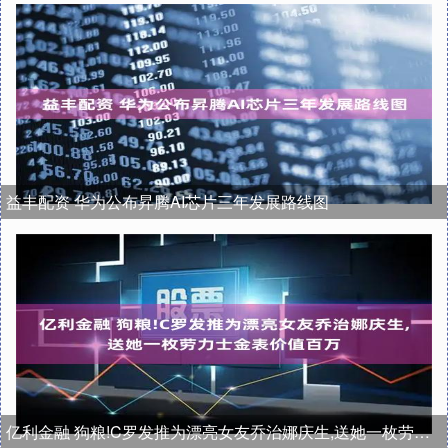
益丰配资 华为公布昇腾AI芯片三年发展路线图
亿利金融 狗粮!C罗发推为漂亮女友乔治娜庆生,送她一枚劳力士金表价值百万