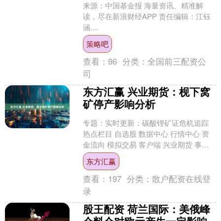
来源：中国基金报 海量资讯、精准解
读，尽在新浪财经APP 责任编辑：江钰
涵....
策略吧
查看：
96
分类：
全国前三配资公
司
东方汇赢 兴业期货：枧下窝
矿停产影响分析
专题：实时更新：碳酸锂矿证危机追踪
热点栏目 自选股 数据中心 行情中心 资
金流向 模拟交易 客户端 兴业期货 事件
回顾 2025年8月11日，宁德时代在投资
东方汇赢
者....
查看：
197
分类：
散户配资在线登
录
股王配资 荷兰国际：美俄峰
会料会对欧元产生一定影响